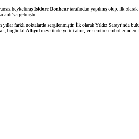
ansız heykeltıraş
Isidore Bonheur
tarafından yapılmış olup, ilk olarak
manlı’ya gelmiştir.
yıllar farklı noktalarda sergilenmiştir. İlk olarak Yıldız Sarayı’nda 
ykel, bugünkü
Altıyol
mevkiinde yerini almış ve semtin sembollerinden bir